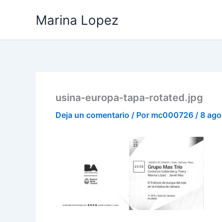
Ir
Marina Lopez
al
contenido
usina-europa-tapa-rotated.jpg
Deja un comentario
/ Por
mc000726
/
8 ago