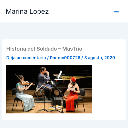
Ir
Marina Lopez
al
contenido
HIstoria del Soldado – MasTrio
Deja un comentario
/ Por
mc000726
/
8 agosto, 2020