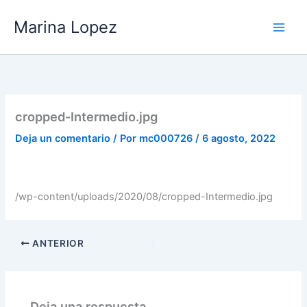
Ir
Marina Lopez
al
contenido
cropped-Intermedio.jpg
Deja un comentario
/ Por
mc000726
/
6 agosto, 2022
/wp-content/uploads/2020/08/cropped-Intermedio.jpg
ANTERIOR
Deja una respuesta