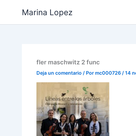
Ir
Marina Lopez
al
contenido
fler maschwitz 2 func
Deja un comentario
/ Por
mc000726
/
14 n