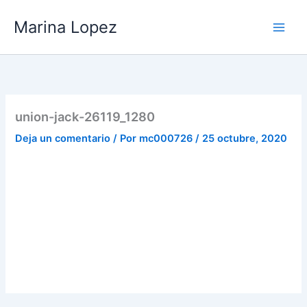
Ir
Marina Lopez
al
contenido
union-jack-26119_1280
Deja un comentario
/ Por
mc000726
/
25 octubre, 2020