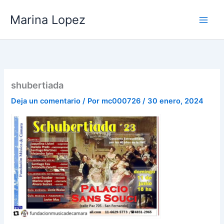
Ir
Marina Lopez
al
contenido
shubertiada
Deja un comentario
/ Por
mc000726
/
30 enero, 2024